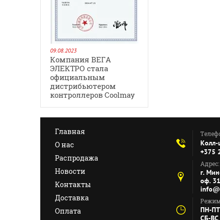
09.08.2023
Компания ВЕГА
ЭЛЕКТРО стала
официальным
дистрибьютером
контроллеров Coolmay
Главная
Телеф
Колл-
О нас
+375 
Распродажа
Адрес:
Новости
г. Мин
оф. 31
Контакты
info@
Доставка
Режим
ПН-ПТ
Оплата
СБ-ВС