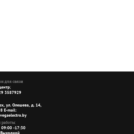
он для связи
;
центр
29 3587929
ск, ул. Олешева, д. 14,
8 E-mail:
vegaelectro.by
 работы:
 09:00 -17:30
 Выходной