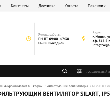
и
Контакты
Доставка
Оплата
Вакансии
Адрес:
Режим работы:
г. Минск, у
ПН-ПТ 09:00 -17:30
оф. 318 E-m
СБ-ВС Выходной
info@vegae
РАСШИРЕННЫЙ П
ие микроклиматом в шкафах
/
Фильтрующие вентиляторы
/ NLV-1500 Ф
ФИЛЬТРУЮЩИЙ ВЕНТИЛЯТОР SILART, IP5