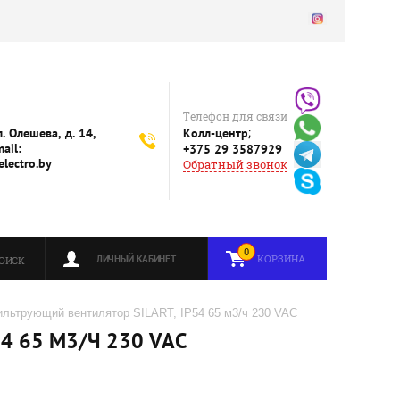
Телефон для связи
;
л. Олешева, д. 14,
Колл-центр
ail:
+375 29 3587929
lectro.by
Обратный звонок
0
КОРЗИНА
ЛИЧНЫЙ КАБИНЕТ
ОИСК
ильтрующий вентилятор SILART, IP54 65 м3/ч 230 VAC
4 65 М3/Ч 230 VAC