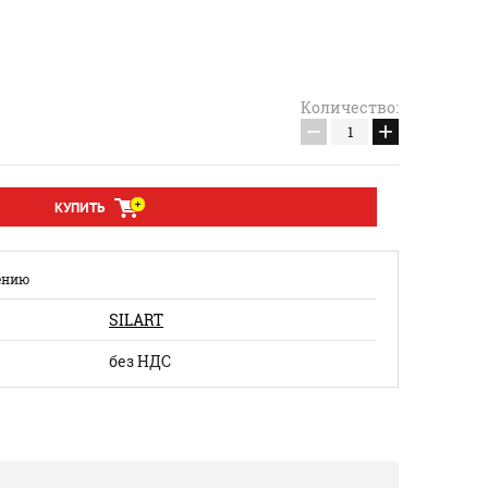
Количество:
−
+
КУПИТЬ
ению
SILART
без НДС