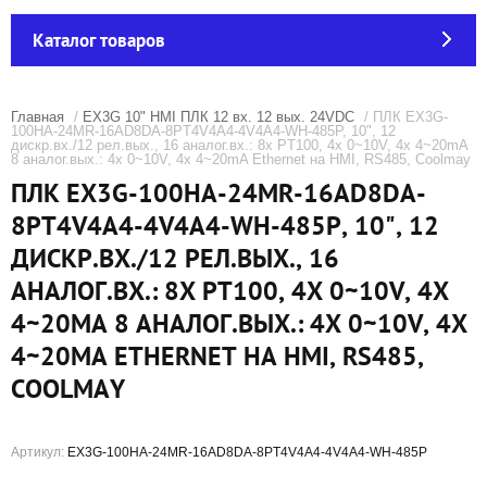
Каталог товаров
Главная
/
EX3G 10" HMI ПЛК 12 вх. 12 вых. 24VDC
/ ПЛК EX3G-
100HA-24MR-16AD8DA-8PT4V4A4-4V4A4-WH-485P, 10", 12
дискр.вх./12 рел.вых., 16 аналог.вх.: 8x PT100, 4x 0~10V, 4x 4~20mA
8 аналог.вых.: 4x 0~10V, 4x 4~20mA Ethernet на HMI, RS485, Coolmay
ПЛК EX3G-100HA-24MR-16AD8DA-
8PT4V4A4-4V4A4-WH-485P, 10", 12
ДИСКР.ВХ./12 РЕЛ.ВЫХ., 16
АНАЛОГ.ВХ.: 8X PT100, 4X 0~10V, 4X
4~20MA 8 АНАЛОГ.ВЫХ.: 4X 0~10V, 4X
4~20MA ETHERNET НА HMI, RS485,
COOLMAY
Артикул:
EX3G-100HA-24MR-16AD8DA-8PT4V4A4-4V4A4-WH-485P