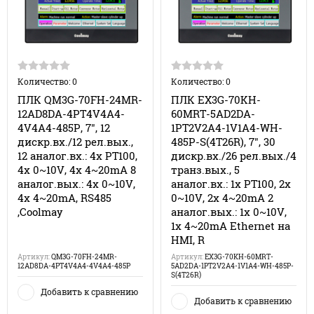
Количество: 0
Количество: 0
ПЛК QM3G-70FH-24MR-
ПЛК EX3G-70KH-
12AD8DA-4PT4V4A4-
60MRT-5AD2DA-
4V4A4-485P, 7", 12
1PT2V2A4-1V1A4-WH-
дискр.вх./12 рел.вых.,
485P-S(4T26R), 7", 30
12 аналог.вх.: 4x PT100,
дискр.вх./26 рел.вых./4
4x 0~10V, 4x 4~20mA 8
транз.вых., 5
аналог.вых.: 4x 0~10V,
аналог.вх.: 1x PT100, 2x
4x 4~20mA, RS485
0~10V, 2x 4~20mA 2
,Coolmay
аналог.вых.: 1x 0~10V,
1x 4~20mA Ethernet на
HMI, R
Артикул:
QM3G-70FH-24MR-
Артикул:
EX3G-70KH-60MRT-
12AD8DA-4PT4V4A4-4V4A4-485P
5AD2DA-1PT2V2A4-1V1A4-WH-485P-
S(4T26R)
Добавить к сравнению
Добавить к сравнению