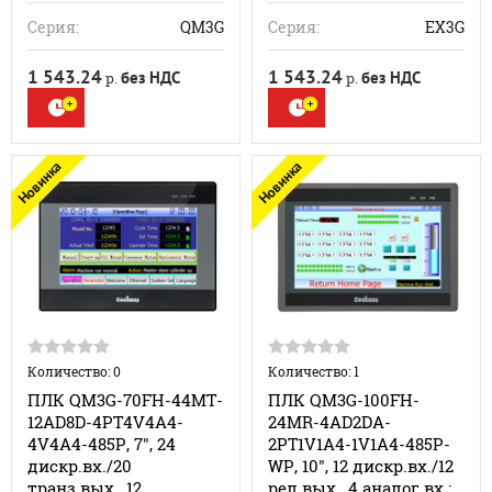
Серия:
QM3G
Серия:
EX3G
1 543.24
1 543.24
без НДС
без НДС
р.
р.
Новинка
Новинка
Количество: 0
Количество: 1
ПЛК QM3G-70FH-44MT-
ПЛК QM3G-100FH-
12AD8D-4PT4V4A4-
24MR-4AD2DA-
4V4A4-485P, 7", 24
2PT1V1A4-1V1A4-485P-
дискр.вх./20
WP, 10", 12 дискр.вх./12
транз.вых., 12
рел.вых., 4 аналог.вх.: