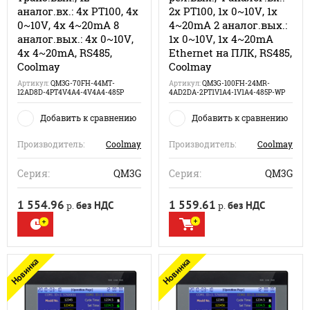
аналог.вх.: 4x PT100, 4x
2x PT100, 1x 0~10V, 1x
0~10V, 4x 4~20mA 8
4~20mA 2 аналог.вых.:
аналог.вых.: 4x 0~10V,
1x 0~10V, 1x 4~20mA
4x 4~20mA, RS485,
Ethernet на ПЛК, RS485,
Coolmay
Coolmay
Артикул:
QM3G-70FH-44MT-
Артикул:
QM3G-100FH-24MR-
12AD8D-4PT4V4A4-4V4A4-485P
4AD2DA-2PT1V1A4-1V1A4-485P-WP
Добавить к сравнению
Добавить к сравнению
Производитель:
Coolmay
Производитель:
Coolmay
Серия:
QM3G
Серия:
QM3G
1 554.96
1 559.61
без НДС
без НДС
р.
р.
Новинка
Новинка