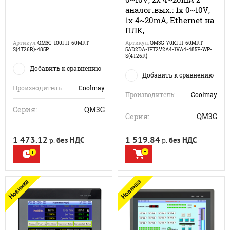
аналог.вых.: 1x 0~10V,
1x 4~20mA, Ethernet на
ПЛК,
Артикул:
QM3G-100FH-60MRT-
Артикул:
QM3G-70KFH-60MRT-
S(4T26R)-485P
5AD2DA-1PT2V2A4-1VA4-485P-WP-
S(4T26R)
Добавить к сравнению
Добавить к сравнению
Производитель:
Coolmay
Производитель:
Coolmay
Серия:
QM3G
Серия:
QM3G
1 473.12
1 519.84
без НДС
без НДС
р.
р.
Новинка
Новинка