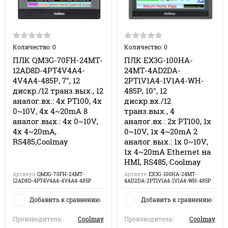
Количество: 0
Количество: 0
ПЛК QM3G-70FH-24MT-
ПЛК EX3G-100HA-
12AD8D-4PT4V4A4-
24MT-4AD2DA-
4V4A4-485P, 7", 12
2PT1V1A4-1V1A4-WH-
дискр./12 транз.вых., 12
485P, 10", 12
аналог.вх.: 4x PT100, 4x
дискр.вх./12
0~10V, 4x 4~20mA 8
транз.вых., 4
аналог.вых.: 4x 0~10V,
аналог.вх.: 2x PT100, 1x
4x 4~20mA,
0~10V, 1x 4~20mA 2
RS485,Coolmay
аналог.вых.: 1x 0~10V,
1x 4~20mA Ethernet на
HMI, RS485, Coolmay
Артикул:
QM3G-70FH-24MT-
Артикул:
EX3G-100HA-24MT-
12AD8D-4PT4V4A4-4V4A4-485P
4AD2DA-2PT1V1A4-1V1A4-WH-485P
Добавить к сравнению
Добавить к сравнению
Производитель:
Coolmay
Производитель:
Coolmay